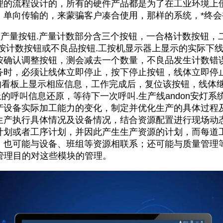
理的流程设计的，所有的硬件产品都是为了在工业环境上
，单向传输的，来蒙骗客户凑合使用，那样的系统，*终会
量按钮.产量计数部分含三个按钮，一合格计数按钮，
别按计数按钮或不良品按钮.工按机显示器上显示的实际下
按确认调整按钮，测会减去一个数量，不良品发生计数错误
务时，必须让线体立即停止，按下停止按钮，线体立即停止
目的看板上显示相应信息，工作完成后，复位该按钮，线体
板上的呼叫信息还原，等待下一次呼叫.
生产线andon安灯系
产设备实际加工能力的变化，制定并优化生产的具体过程
产执行具体情况及设备情况，结合资源配置进行现场动态分
计划或者工序计划，并因此产生生产资源的计划，而每道
；也可能与设备、班组等资源相联系；还可能与质量管理
统管理目的对这些模块的管理。