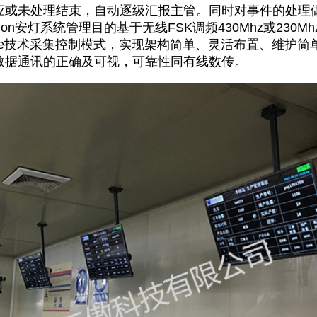
应或未处理结束，自动逐级汇报主管。同时对事件的处理
on安灯系统管理目的基于无线FSK调频430Mhz或230
ase技术采集控制模式，实现架构简单、灵活布置、维护
数据通讯的正确及可视，可靠性同有线数传。