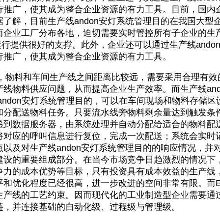
推广，使其成为整合企业资源的有力工具。目前，国内企业
了解，目前生产线andon安灯系统管理目的在我国大型
而企业工厂分布各地，迫切需要实时管控所有子企业的生
的运行提供很好的支撑。此外，企业还可以通过生产线and
行推广，使其成为整合企业资源的有力工具。
料和车间生产线之间距离比较远，需要采用合理有效
线物料供应问题，从而提高企业生产效率。而生产线and
andon安灯系统管理目的，可以在车间现场和物料存储
和分配送物料任务。只要流水线旁物料剩余量达到触发条
递到数据服务器，由系统处理并自动分配给适合的物料配
对应的呼叫信息进行复位，完成一次配送；系统会实时记录
以及对生产线andon安灯系统管理目的的响应情况，并
建设的重要组成部分。在当今市场竞争日趋激烈的情况下
争力的成本优势等目标，只有投资具有成本效益的生产线
平和优化程度已经很高，进一步改进的空间非常有限。而E
生产线的工艺约束。因而现代化的工业制造型企业需要通
链，并连接基础的自动化级、过程级与管理级。