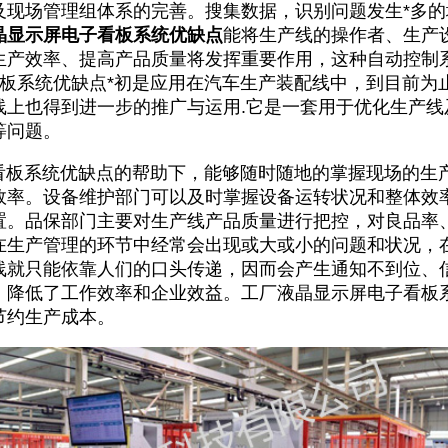
及现场管理组体系的完善。搜集数据，识别问题发生*多
晶显示屏电子看板系统优缺点
能将生产线的操作者、生产
生产效率、提高产品质量将发挥重要作用，这种自动控制
看板系统优缺点*初是应用在汽车生产装配线中，到目前为
线上也得到进一步的推广与运用.它是一套用于优化生产线
等问题。
看板
系统优缺点的帮助下，能够随时随地的掌握现场的生
效率。设备维护部门可以及时掌握设备运转状况和整体效
置。品保部门主要对生产线产品质量进行把控，对良品率
在生产管理的环节中经常会出现或大或小的问题和状况，
线就只能依靠人们的口头传递，因而会产生通知不到位、
，降低了工作效率和企业效益。工厂液晶显示屏电子看板
节约生产成本。