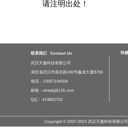
请注明出处！
快捷导
联系我们 Contact Us
北京工厂车间生产线液晶电子
看板案例
上海工厂车间生产
武汉天傲科技有限公司
线液晶电子看板案例
广州工
厂车间生产线液晶电子看板案
例
深圳工厂车间生产线液晶
湖北省武汉市南京路180号鑫成大厦B706
电子看板案例
成都工厂车间
生产线液晶电子看板案例
重
庆工厂车间生产线液晶电子看
板案例
武汉工厂车间生产线
电话：13007194504
液晶电子看板案例
杭州工厂
车间生产线液晶电子看板案例
山东工厂车间生产线液晶电子
邮箱：whtakj@126.com
看板案例
浙江工厂车间生产
线液晶电子看板案例
江苏工
厂车间生产线液晶电子看板案
例
天津工厂车间生产线液晶
QQ： 419802752
电子看板案例
Copyright © 2007-2023 武汉天傲科技有限公司