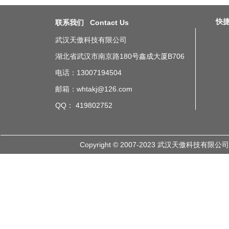
快捷导
联系我们 Contact Us
武汉天傲科技有限公司
湖北省武汉市南京路180号鑫成大厦B706
工厂车间工位电子看板目的
丰田物料andon安暗按灯系统
案例
车间精益生产管理电子
电话：13007194504
看板简介
丰田物料andon安暗
按灯系统参数
邮箱：whtakj@126.com
QQ： 419802752
Copyright © 2007-2023 武汉天傲科技有限公司