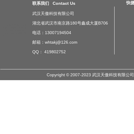
快捷导
联系我们 Contact Us
武汉天傲科技有限公司
湖北省武汉市南京路180号鑫成大厦B706
工厂andon安灯看板方案
探密
质量电子看板安灯系统管理意
义
工厂andon安灯看板流程
电话：13007194504
江苏工厂应用电子仓库亮灯系
统
邮箱：whtakj@126.com
QQ： 419802752
Copyright © 2007-2023 武汉天傲科技有限公司