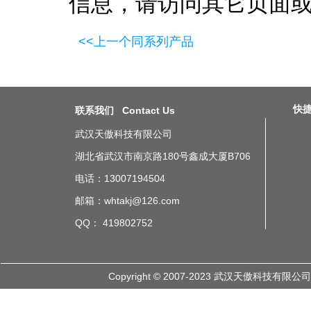
信息，请访问其它页面
<<上一个同系列产品
快捷导
联系我们 Contact Us
武汉天傲科技有限公司
湖北省武汉市南京路180号鑫成大厦B706
工位呼叫ANDON安灯系统功
能
可视化车间工位Andon暗灯
系统简介
工位呼叫ANDON安
电话：13007194504
灯系统案例
液晶电子看板显
示屏常见问题
工位呼叫
ANDON安灯系统参数
邮箱：whtakj@126.com
QQ： 419802752
Copyright © 2007-2023 武汉天傲科技有限公司