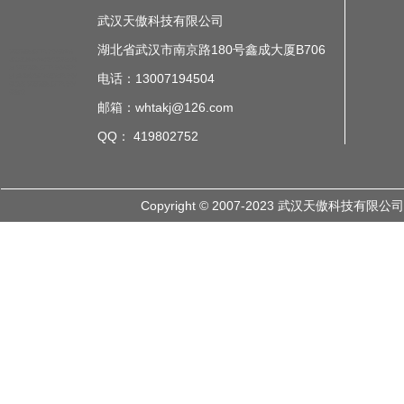
武汉天傲科技有限公司
湖北省武汉市南京路180号鑫成大厦B706
智慧服装工厂电子看板简介
工业质量andon安灯系统拉绳
盒
智慧服装工厂电子看板案
电话：13007194504
例
成都液晶MES车间电子看
板系统
智慧服装工厂电子看
板需求
邮箱：whtakj@126.com
QQ： 419802752
Copyright © 2007-2023 武汉天傲科技有限公司