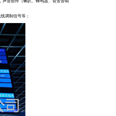
 ，声音部件（喇叭、蜂鸣器、背景音响
、无线调制信号等；